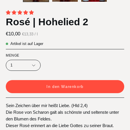
Rosé | Hohelied 2
€10,00
Stückpreis
pro
€13,33
/
l
Artikel ist auf Lager
MENGE
1
In den Warenkorb
Sein Zeichen über mir heißt Liebe. (Hld 2,4)
Die Rose von Scharon galt als schönste und seltenste unter
den Blumen des Feldes.
Dieser Rosé erinnert an die Liebe Gottes zu seiner Braut.