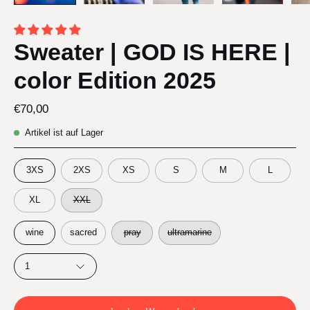
Sweater | GOD IS HERE |
color Edition 2025
€70,00
Artikel ist auf Lager
GRÖSSE
3XS
2XS
XS
S
M
L
XL
XXL
FARBE
wine
sacred
pray
ultramarine
MENGE
1